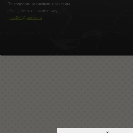
По вопросам размещения рекламы
обращайтесь на нашу почту:
gena480@yandex.ru
Copyright Крымские Новости © 2018.