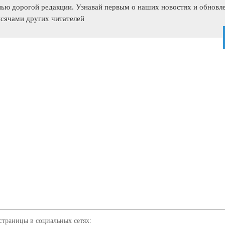
нью дорогой редакции. Узнавай первым о наших новостях и обновле
сячами других читателей
истрировал Развожаева в качестве
зарегистрировал исполняющего обязанности губернатора
на выборах руководителя города. Об этом сообщил «Новый
збиркома. Отмечается, что решение принято на сегодняшнем
ануне севастопольский избирком зарегистрировал трёх
Ермакова, выдвинутого политической партией «Патриоты
 «Справедливая Россия» и Илью Журавлёва - партией ЛДПР.
а 13 сентября.
траницы в социальных сетях: