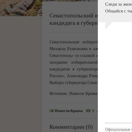
Следи за жиз
Общайся с ты
Севастопольский избирком зарег
кандидата в губернаторы
Севастопольская избирательная комиссия 
Михаила Развожаева в качестве кандидата 
Севастополь» со ссылкой на пресс-службу и
заседании избирательной комиссии. Нак
кандидатов в губернаторы города: Ивана 
России», Александра Романовича - партией
Выборы губернатора Севастополя назначены н
Источник:
Новости Крыма
Новости Крыма
2
autoRSS
Комментарии (0)
Официальные с