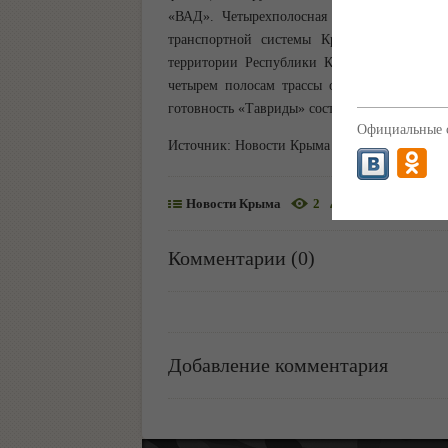
«ВАД». Четырехполосная автодорога перво
транспортной системы Крыма. Длина пер
территории Республики Крым - 237,5 км, п
четырем полосам трассы от Керчи до Севас
готовность «Тавриды» составляет 92%, ввод о
Официальные с
Источник:
Новости Крыма
Новости Крыма
2
autoRSS
Комментарии (0)
Добавление комментария