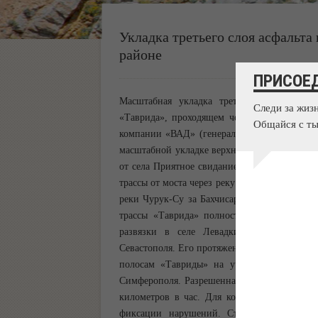
Укладка третьего слоя асфальта
районе
ПРИСОЕ
Масштабная укладка третьего, финишного,
Следи за жиз
«Таврида», проходящем через Бахчисарайск
Общайся с ты
компании «ВАД» (генеральный подрядчик ст
масштабной укладке верхнего слоя покрытия 
от села Приятное свидание в сторону Севаст
трассы от моста через реку Альма. Техника п
реки Чурук-Су за Бахчисараем. Укладка буде
трассы «Таврида» полностью проходит чере
развязки в селе Левадки под Симфероп
Севастополя. Его протяженность составляет 
полосам «Тавриды» на участке от Керчи д
Симферополя. Разрешенная скорость движени
километров в час. Для контроля за соблюд
фиксации нарушений. Строительство новой