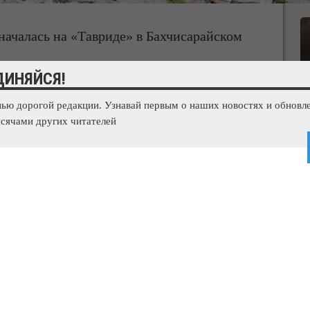
 началась на «Тавриде» в Бахчисарайском
ДИНЯЙСЯ!
 слоя асфальтобетона началась на шестом этапе трассы
нью дорогой редакции. Узнавай первым о наших новостях и обновле
ий район. Об этом Крыминформу сообщил пресс-секретарь
сячами других читателей
роительства трассы) Григорий Назаров. «Мы приступили к
трассы «Таврида» в Бахчисарайском районе. Работы ведутся
ополя. Асфальтоукладчики начали работу на правой стороне
ройдёт по основному ходу через все мосты и путепроводы до
т вестись круглосуточно», - сообщил Назаров. Шестой этап
з Бахчисарайский район Крыма. Этот этап начинается от
олем и заканчивается на границе Республики Крым и
28,9 км. 30 июня было открыто рабочее движение по четырем
о Белогорска, а 20 июля - на участке от Белогорска до
я транспорта была увеличена с 60 километров в час до 90
ением скоростного режима установлены мобильные камеры
 трассы «Таврида» ведет санкт-петербургская компания