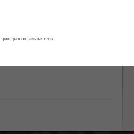
й технической категории станет основой развития новой
вых семи этапов трассы составит 250,7 км (из них по
о территории Севастополя - 13,2 км). Движение по всем
тополя будет открыто уже в сентябре. В настоящее время
бъекта в эксплуатацию запланирован на декабрь 2020 года.
траницы в социальных сетях: