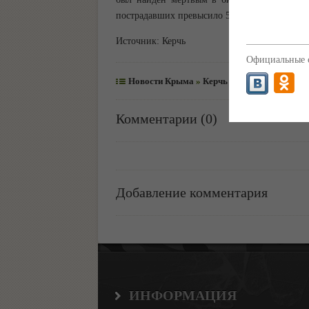
пострадавших превысило 50 человек. Еще 21 
Источник:
Керчь
Официальные с
Новости Крыма
»
Керчь
2
админ
Комментарии (0)
Добавление комментария
ИНФОРМАЦИЯ