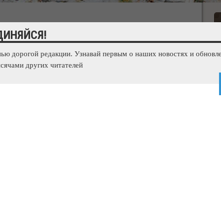
ашли флешку с инструкциями по созданию
ДИНЯЙСЯ!
нью дорогой редакции. Узнавай первым о наших новостях и обновле
сячами других читателей
адислава РОСЛЯКОВА была обнаружена флешка с сотнями
ии канала, в день трагедии Владислав взял с собой флешку
 хранились скриншоты из компьютерной игры DOOM и
жа.
 политехническом колледже произошла 17 октября днем.
татье «теракт», но после переквалифицировал на статью
пособом». Подозреваемый – 18-летний студент колледжа –
ершил самоубийство. По последним данным, общее число