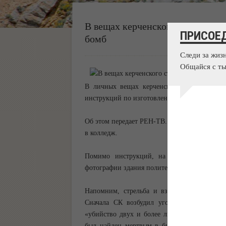
В вещах керченского стрелка н
ПРИСОЕ
бомб
Следи за жиз
Общайся с ты
В личных вещах керченского стрелка Вл
инструкций по изготовлению бомб.
Об этом передает РЕН-ТВ. Согласно информац
в колледж.
Помимо инструкций, на носителе также
фотографии здания политехнического коллед
Напомним, стрельба и взрыв в Керченском
Сначала СК возбудил уголовное дело по с
«убийство двух и более лиц общеопасным с
был найден мертвым в библиотеке. Он сов