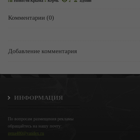
Новости Крыма
»
Керчь
2
админ
Комментарии (0)
Добавление комментария
ИНФОРМАЦИЯ
По вопросам размещения рекламы
обращайтесь на нашу почту:
gena480@yandex.ru