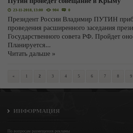
Путин проведет совещание в Крыму
23-11-2018, 13:00
904
0
Президент России Владимир ПУТИН прибу
проведения расширенного заседания през
Государственного совета РФ. Пройдет оно 
Планируется
...
Читать дальше »
«
1
2
3
4
5
6
7
8
9
ИНФОРМАЦИЯ
По вопросам размещения рекламы