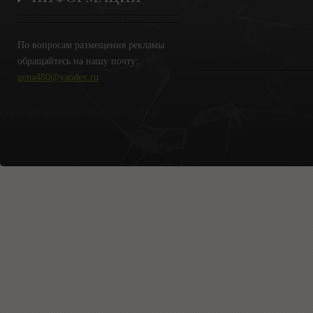
По вопросам размещения рекламы
обращайтесь на нашу почту:
gena480@yandex.ru
Copyright Крымские Новости © 2018.