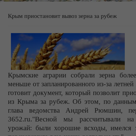
Крым приостановит вывоз зерна за рубеж
Крымские аграрии собрали зерна боле
меньше от запланированного из-за летней
готовит документ, который позволит при
из Крыма за рубеж. Об этом, по данн
глава ведомства Андрей Рюмшин, пер
3652.ru."Весной мы рассчитывали на
урожай: были хорошие всходы, имелся з