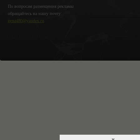
По вопросам размещения рекламы
обращайтесь на нашу почту:
gena480@yandex.ru
Copyright Крымские Новости © 2018.