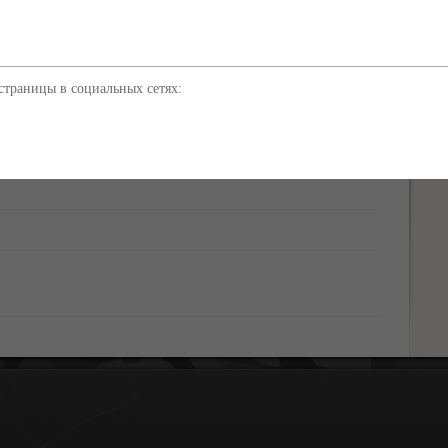
е трёх млрд рублей потратят на ремонт дорог в Крыму Более
ник: 3652.ru
траницы в социальных сетях:
autoRSS