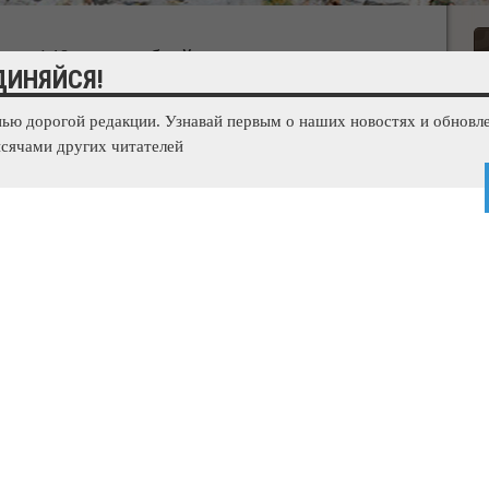
ина 140 млрд рублей на ремонт дорог
ДИНЯЙСЯ!
нью дорогой редакции. Узнавай первым о наших новостях и обновле
сячами других читателей
Ф с просьбой о выделении 140 млрд рублей до 2024 года на
т ТАСС, передает корреспондент 3652.ru. "Мы обратились к
дведеву… Отдельная программа для Республики Крым. Мы
РФ 140 млрд рублей (на ремонт и реконструкцию дорог в
а Сергей Аксенов. Он отметил, что эта позиция властей
огласована с Росавтодором, ведется подготовка рабочего
аботы будет выполнять, софинансированпе будет со стороны
 при таком финансировании 40% дорожного покрытия к 2024
мативам. Это реальные планы, которые можно выполнить", -