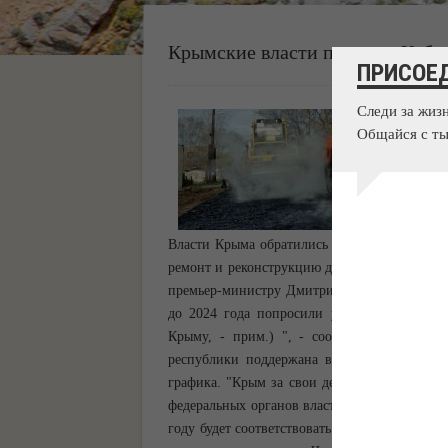
Крымские власти просят у Кабм
ПРИСОЕ
Следи за жиз
Общайся с ты
Власти Крыма обратились в правительство Р
ремонт и реконструкцию дорог. Об этом пише
премьер-министру Дмитрию Анатольевич Ме
до 2024 года попросили у правительства 
Крыму, - прим.) ", - сообщил глава Крым
республики поддержана в Минтрансе РФ и с
графика. "Крым за свои деньги проектные р
федеральных органов власти. Надеемся, что
году будет соответствовать федеральным нор