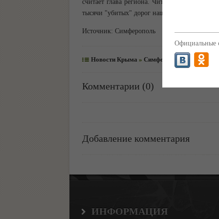
считает глава региона. Читайте также: Боле
тысячи "убитых" дорог нашли в Крыму Источ
Источник:
Симферополь
Официальные с
Новости Крыма
»
Симферополь
2
Комментарии (0)
Добавление комментария
ИНФОРМАЦИЯ