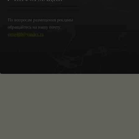
По вопросам размещения рекламы
обращайтесь на нашу почту:
gena480@yandex.ru
Copyright Крымские Новости © 2018.