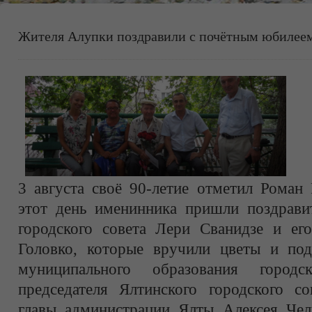
Жителя Алупки поздравили с почётным юбилее
3 августа своё 90-летие отметил Роман
этот день именинника пришли поздравит
городского совета Лери Сванидзе и е
Головко, которые вручили цветы и по
муниципального образования горо
председателя Ялтинского городского со
главы администрации Ялты Алексея Чел