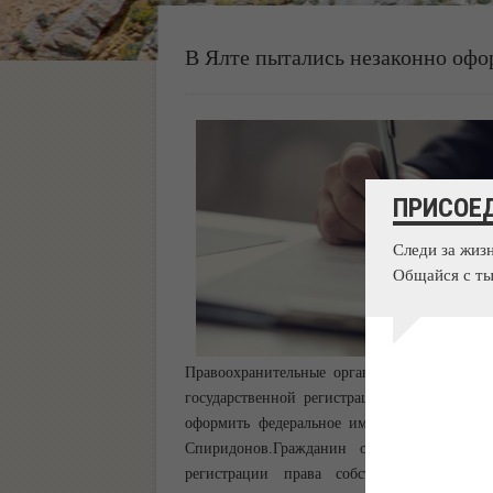
В Ялте пытались незаконно оф
ПРИСОЕ
Следи за жиз
Общайся с ты
Правоохранительные органы возбудили угол
государственной регистрации и кадастру 
оформить федеральное имущество в Ялте. 
Спиридонов.Гражданин обратился в Ялти
регистрации права собственности земе