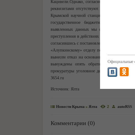
Кацивели.Однако, согласно архивным данным
реквизитами отсутствуют. При этом, согласн
Крымской научной станцией физического ин
государственное бюджетное учреждение "
выявленных данных мы обратились в МВД
преступления в действиях заявителя. «Алуп
согласившись с постановлением, Госкомрегист
«Алупкинскому» отделу полиции было поруч
вынесен отказ на основании отсутствия отв
Официальные с
вынуждены опять обратиться с жалобой в
прокуратуры уголовное дело все же было в
3654.ru
Источник:
Ялта
Новости Крыма
»
Ялта
2
autoRSS
Комментарии (0)