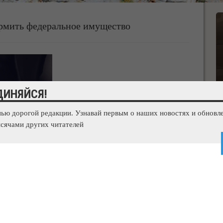
ормить федеральное имущество
ДИНЯЙСЯ!
нью дорогой редакции. Узнавай первым о наших новостях и обновле
сячами других читателей
овное дело по материалам Государственного комитета по
Республики Крым о выявленных фактах попытки незаконно
Об этом сообщил председатель Госкомрегистра Александр
нское городское управление комитета с заявлением о
льного участка площадью 8 га, расположенного в п.