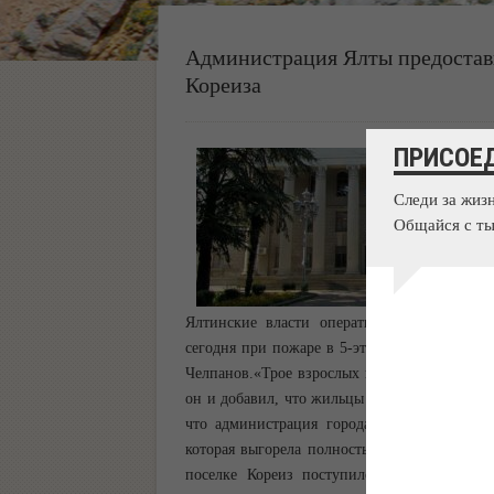
Администрация Ялты предостав
Кореиза
ПРИСОЕ
Следи за жиз
Общайся с ты
Ялтинские власти оперативно обеспечили
сегодня при пожаре в 5-этажном доме в Кор
Челпанов.«Трое взрослых и трое детей пос
он и добавил, что жильцы остальных квартир
что администрация города в срочном поряд
которая выгорела полностью.По данным МЧ
поселке Кореиз поступило в службу спасе