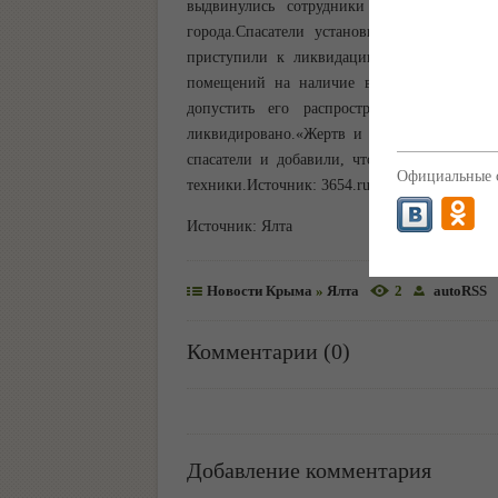
выдвинулись сотрудники 2-го пожарно-сп
города.Спасатели установили, горела кро
приступили к ликвидации огня, а звено 
помещений на наличие в нем пострадавши
допустить его распространения на ква
ликвидировано.«Жертв и пострадавших нет.
спасатели и добавили, что всего в ликвид
Официальные с
техники.Источник: 3654.ru
Источник:
Ялта
Новости Крыма
»
Ялта
2
autoRSS
Комментарии (0)
Добавление комментария