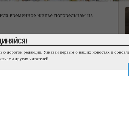
ила временное жилье погорельцам из
ДИНЯЙСЯ!
нью дорогой редакции. Узнавай первым о наших новостях и обновле
сячами других читателей
 временным жильем людей, квартиры которых пострадали
еизе. Об этом рассказал глава администрации Ялты Алексей
елены в МУП «Ялтинский городской пансионат», - подметил
 от отселения отказались.Алексей Челпанов также сообщил,
ке выделит средства для ремонта фасада и кровли дома,
С, сообщение о загорании в доме № 48 по улице Южной в
ния сегодня в 15.21. К месту происшествия немедленно