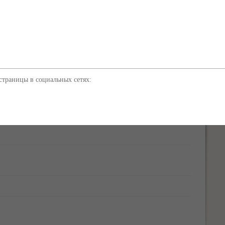
асательного отряда и представители экстренных служб
вля дома на площади около 400 кв.метров и немедленно
газодымозащитной службы провело разведку задымленных
х.В 16.17 огнеборцам удалось локализовать пожар и не
ртиры, а еще через 20 минут открытое горение было
 Причины пожара устанавливают эксперты», - рассказали
ации пожара было задействовано 47 человек и 16 единиц
траницы в социальных сетях: