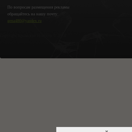
По вопросам размещения рекламы
обращайтесь на нашу почту:
gena480@yandex.ru
Copyright Крымские Новости © 2018.