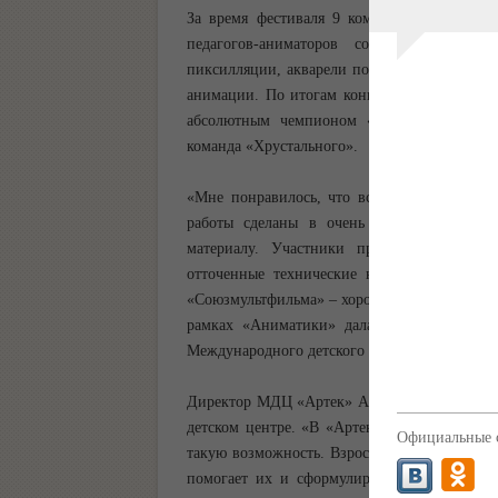
За время фестиваля 9 команд, представля
педагогов-аниматоров создали собствен
пиксилляции, акварели по стеклу, рисованн
анимации. По итогам конкурса приз за «лу
абсолютным чемпионом «Аниматики» и со
команда «Хрустального».
«Мне понравилось, что все ребята пыталис
работы сделаны в очень разных техниках
материалу. Участники представили собст
отточенные технические навыки, – отмети
«Союзмультфильма» – хороший способ понять,
рамках «Аниматики» дала нам очень ценны
Международного детского центра продолжитс
Директор МДЦ «Артек» Алексей Каспржак от
детском центре. «В «Артеке» дети сами созд
Официальные с
такую возможность. Взрослый мир не всегда 
помогает их и сформулировать, и разрешит