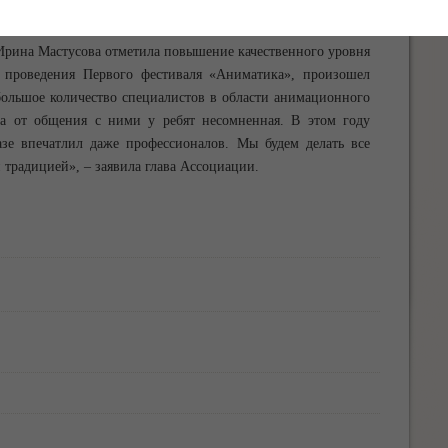
рина Мастусова отметила повышение качественного уровня
 проведения Первого фестиваля «Аниматика», произошел
ольшое количество специалистов в области анимационного
за от общения с ними у ребят несомненная. В этом году
азе впечатлил даже профессионалов. Мы будем делать все
 традицией», – заявила глава Ассоциации.