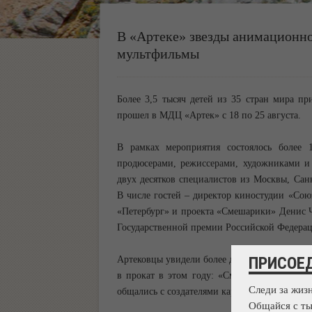
В «Артеке» звезды анимационно
мультфильмы
Более 3,5 тысяч детей из 35 стран мира п
прошел в МДЦ «Артек» с 18 по 25 августа.
В рамках мероприятия состоялось более 1
продюсерами, режиссерами, художниками и 
двух десятков специалистов из Москвы, Сан
В числе гостей – директор киностудии «Со
«Петербург» и проекта «Смешарики» Денис Ч
Государственной премии Российской Федерац
ПРИСОЕ
Артековцы увидели более двадцати премьер,
в прокат в этом году: «Смешарики. Дежавю
Следи за жиз
общались с создателями картин, задавали во
Общайся с ты