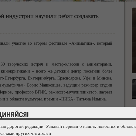
й индустрии научили ребят создавать
риняли участие во втором фестивале «Аниматика», который
30 творческих встреч и мастер-классов с аниматорами,
кинокритиками – всего же детский центр посетили более
кт-Петербурга, Екатеринбурга, Красноярска, Уфы и Минска.
юзмультфильм» Борис Машковцев, ведущий режиссер студии
ернов, профессор ВГИК, режиссер-мультипликатор, лауреат
ии в области культуры, премии «НИКА» Татьяна Ильина.
ДИНЯЙСЯ!
 в числе которых две полнометражные картины, выпущенные
» и «Два хвоста». По окончанию каждого просмотра дети
нью дорогой редакции. Узнавай первым о наших новостях и обновле
просы, высказывали свои впечатления, пожелания и идеи.
сячами других читателей