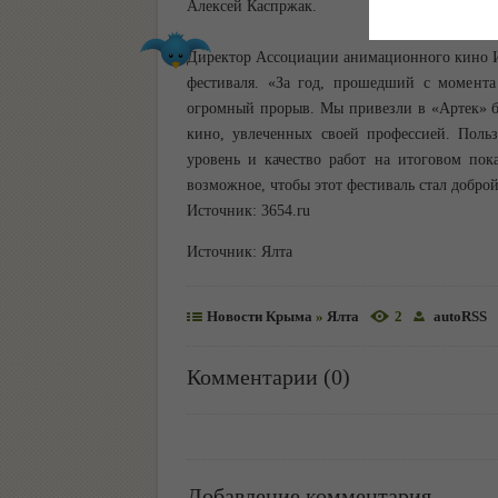
Алексей Каспржак.
Директор Ассоциации анимационного кино И
фестиваля. «За год, прошедший с момента
огромный прорыв. Мы привезли в «Артек» б
кино, увлеченных своей профессией. Поль
уровень и качество работ на итоговом пок
возможное, чтобы этот фестиваль стал доброй
Источник: 3654.ru
Источник:
Ялта
Новости Крыма
»
Ялта
2
autoRSS
Комментарии (0)
Добавление комментария