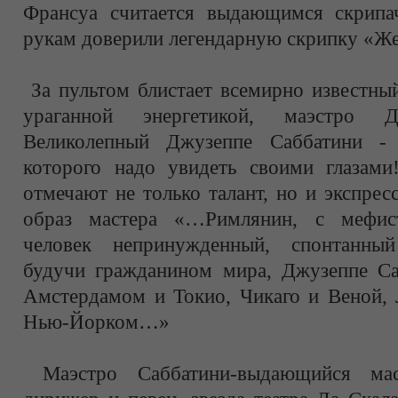
Франсуа считается выдающимся скрипа
рукам доверили легендарную скрипку «Же
За пультом блистает всемирно известны
ураганной энергетикой, маэстро Д
Великолепный Джузеппе Саббатини - 
которого надо увидеть своими глазам
отмечают не только талант, но и экспре
образ мастера «…Римлянин, с мефист
человек непринужденный, спонтанны
будучи гражданином мира, Джузеппе С
Амстердамом и Токио, Чикаго и Веной,
Нью-Йорком…»
Маэстро Саббатини-выдающийся мас