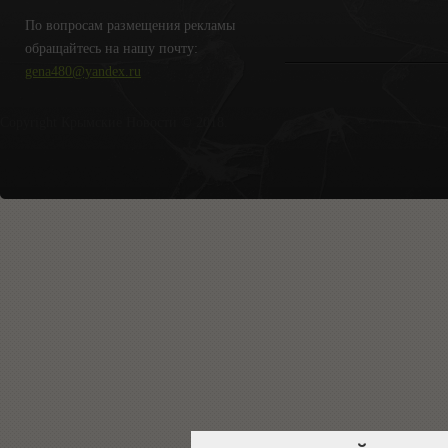
По вопросам размещения рекламы
обращайтесь на нашу почту:
gena480@yandex.ru
Copyright Крымские Новости © 2018.