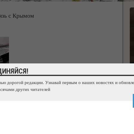
язь с Крымом
ДИНЯЙСЯ!
нью дорогой редакции. Узнавай первым о наших новостях и обновле
сячами других читателей
ваться в автоматическом режиме 22 газораспределительные
нные на участках магистрального газопровода Джанкой
, сообщили в пресс-службе «Нафтогаза».
экономики Крыма в водных ресурсах Минприроды и экологии