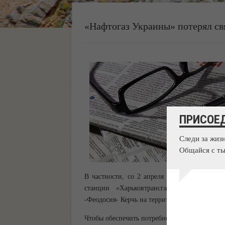
«Нафтогаз Украины» потерял св
ПРИСОЕ
Следи за жиз
Общайся с ты
В частности, со 2 апреля перестали опраши
станции «Харьковтрансгаза», расположе
-Феодосия- Керчь на территории полуострова
Чтобы обеспечить потребность населения и 