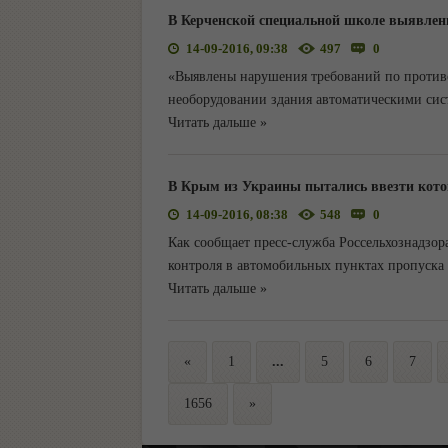
В Керченской специальной школе выявлен
14-09-2016, 09:38
497
0
«Выявлены нарушения требований по противо
необорудовании здания автоматическими си
Читать дальше »
В Крым из Украины пытались ввезти котов
14-09-2016, 08:38
548
0
Как сообщает пресс-служба Россельхознадзор
контроля в автомобильных пунктах пропуска
Читать дальше »
«
1
...
5
6
7
1656
»