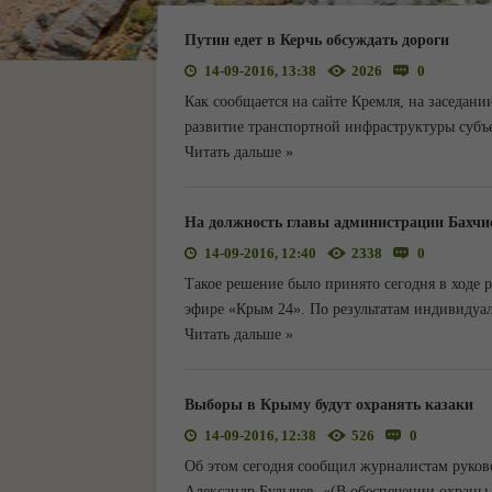
Путин едет в Керчь обсуждать дороги
14-09-2016, 13:38
2026
0
Как сообщается на сайте Кремля, на заседани
развитие транспортной инфраструктуры субъ
Читать дальше »
На должность главы администрации Бахчи
14-09-2016, 12:40
2338
0
Такое решение было принято сегодня в ходе 
эфире «Крым 24». По результатам индивидуа
Читать дальше »
Выборы в Крыму будут охранять казаки
14-09-2016, 12:38
526
0
Об этом сегодня сообщил журналистам руков
Александр Булычев. «(В обеспечении охраны 