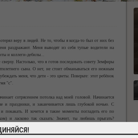
отерял веру в людей. Не то, чтобы я когда-то был от них без
меня раздражают. Меня выводят из себя тупые водители на
ты и коллеги-дебилы...
сверху. Настолько, что я готов последовать совету Земфиры
ятилетнего сына. О нет, не стоит обманываться его нежным
беждать меня, что дети - это цветы. Поверьте: этот ребёнок
мя "с".
ачинает сотрясением потолка над моей головой. Начинается
ные и праздники, и заканчивается лишь глубокой ночью. С
 и покакать. И хочется в такие моменты погладить его по
ом) и ласково так сказать: Значит, ты любишь прыгать?
 на улице! Батут тебе в задницу... Мне плевать, если там
ДИНЯЙСЯ!
к даже интересней! Но нет же - по головам соседей прыгать