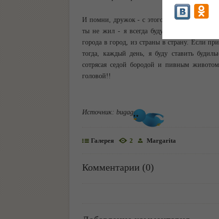
И помни, дружок - с этого дня я слежу за то
ты не жил - я всегда буду селиться прямо 
города в город, из страны в страну. Если пр
тогда, каждый день, я буду ставить будил
сотрясая седой бородой и пивным животом
головой!!
Источник:
bugaga.ru
Галерея
2
Margarita
Комментарии (0)