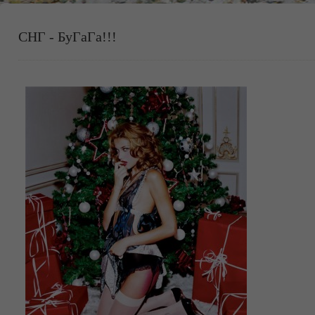
СНГ - БуГаГа!!!