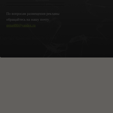
По вопросам размещения рекламы
обращайтесь на нашу почту:
gena480@yandex.ru
Copyright Крымские Новости © 2018.