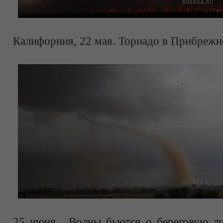
Калифорния, 22 мая. Торнадо в Прибрежн
25 июня. Волны бьются о береговую лин