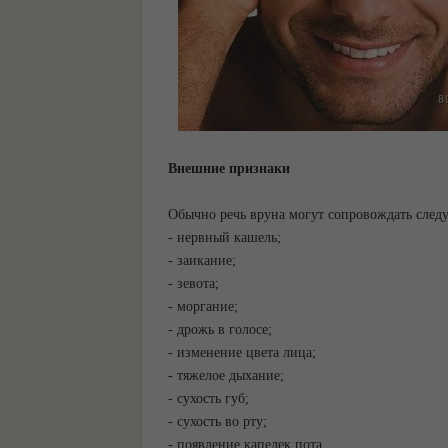
Внешние признаки
Обычно речь вруна могут сопровождать след
- нервный кашель;
- заикание;
- зевота;
- моргание;
- дрожь в голосе;
- изменение цвета лица;
- тяжелое дыхание;
- сухость губ;
- сухость во рту;
- появление капелек пота.