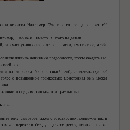
ваши же слова. Например: "Это ты съел последнее печенье?"
ример, "Это не я!" вместо "Я этого не делал!"
й, отвечает уклончиво, и делает намеки, вместо того, чтобы
 добавляя лишние ненужные подробности, чтобы убедить вас.
в своей речи.
м и тоном голоса: более высокий тембр свидетельствует об
 голос с повышенной громкостью; монотонная речь может
ника.
в основном страдают синтаксис и грамматика.
ь ложь
мените тему разговора, лжец с готовностью поддержит вас и
 захочет перевести беседу в другое русло, невиновный же