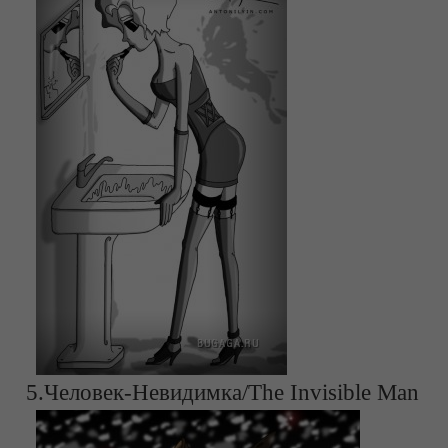
5.Человек-Невидимка/The Invisible Man