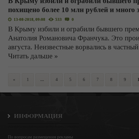
В Крыму избили и ограбили бывшего п
похищено более 10 млн рублей и много 
13-08-2018, 09:08
533
0
В Крыму избили и ограбили бывшего пре
Анатолия Романовича Франчука. Это произ
августа. Неизвестные ворвались в частный
Читать дальше »
«
1
...
4
5
6
7
8
9
ИНФОРМАЦИЯ
По вопросам размещения рекламы