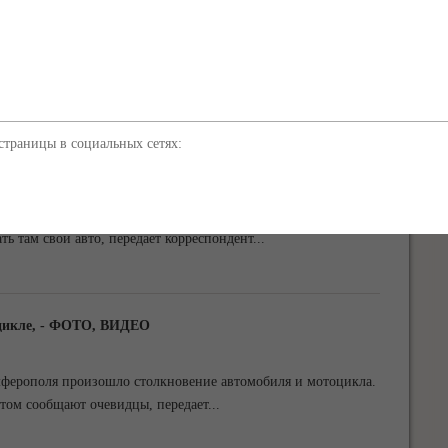
дминистрации Симферополя наказаны за ненадлежащую работу
нту 3652.ru сообщили в прокуратуре
...
траницы в социальных сетях:
тную парковку с фонтаном, - ФОТО
здания Государственного архива Крыма.Об этом сообщили
ь там свои авто, передает корреспондент
...
оцикле, - ФОТО, ВИДЕО
имферополя произошло столкновение автомобиля и мотоцикла.
этом сообщают очевидцы, передает
...