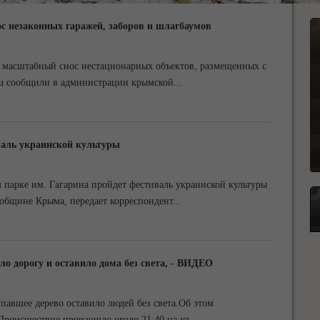
с незаконных гаражей, заборов и шлагбаумов
ал масштабный снос нестационарных объектов, размещенных с
ru сообщили в администрации крымской
...
валь украинской культуры
м парке им. Гагарина пройдет фестиваль украинской культуры
общине Крыма, передает корреспондент
...
о дорогу и оставило дома без света, - ВИДЕО
упавшее дерево оставило людей без света.Об этом
Происшествие произошло около 21:40 на ул.
...