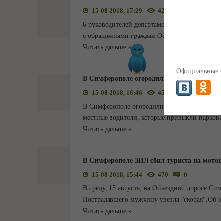
15-08-2018, 17:29
427
0
6 руководителей департаментов и отделов а
с обращениями граждан.Об этом корреспонде
Читать дальше »
Официальные с
В Симферополе огородили забором беспла
15-08-2018, 16:46
452
0
В Симферополе огородили территорию возле 
местные водители, которые привыкли парковат
Читать дальше »
В Симферополе ЗИЛ сбил туриста на мот
15-08-2018, 15:44
470
0
В среду, 15 августа, на Объездной дороге С
Пострадавшего мужчину увезла "скорая".Об 
Читать дальше »