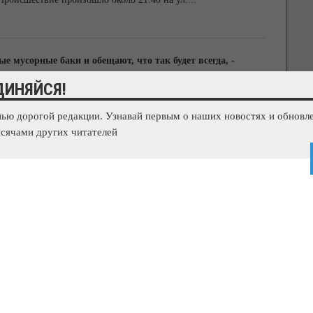
мусорные баки и обещают, что так будет всегда, -
ДИНЯЙСЯ!
сора 94% контейнерных площадок.Об этом заявил глава
нью дорогой редакции. Узнавай первым о наших новостях и обновле
едает корреспондент 3652.ru.По словам
сячами других читателей
...
та
ополя останутся без света.Об этом корреспонденту 3652.ru
ктроэнергии будет прекращена в период
...
инистрации Симферополя