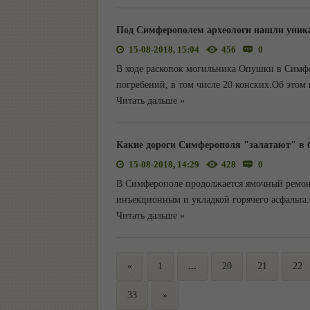
Под Симферополем археологи нашли уника
15-08-2018, 15:04
456
0
В ходе раскопок могильника Опушки в Симфе
погребений, в том числе 20 конских.Об это
Читать дальше »
Какие дороги Симферополя "залатают" в
15-08-2018, 14:29
428
0
В Симферополе продолжается ямочный ремонт
инъекционным и укладкой горячего асфальта.
Читать дальше »
«
1
...
20
21
22
33
»