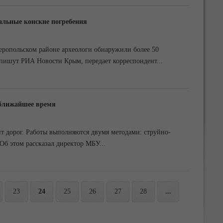
льные конские погребения
ропольском районе археологи обнаружили более 50
м пишут РИА Новости Крым, передает корреспондент
...
 ближайшее время
 дорог. Работы выполняются двумя методами: струйно-
Об этом рассказал директор МБУ
...
23
24
25
26
27
28
...