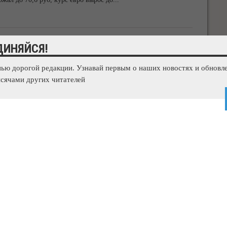
й России соберутся на историческом фестивале
ДИНЯЙСЯ!
нью дорогой редакции. Узнавай первым о наших новостях и обновле
еский фестиваль возвращается на Федюхины высоты. Об
сячами других читателей
пондент 3652.ru. «Более 500
...
ад дорогой, - ФОТОФАКТ
й столб грозит обрушиться на головы прохожих. Об этом
 3652.ru. Бетонная опора ЛЭП расположена
...
варийных домах Крыма, - ФОТО