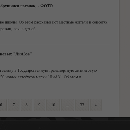
обрушился потолок, - ФОТО
ве школы. Об этом рассказывают местные жители в соцсетях,
орожан, речь идет об
...
 новых "ЛиАЗов"
 заявку в Государственную транспортную лизинговую
50 новых автобусов марки "ЛиАЗ". Об этом в
...
6
7
8
9
10
...
33
»