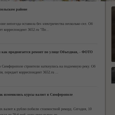
польском районе
оне непогода оставила без электричества несколько сел. Об
т корреспондент 3652.ru "По
...
 как продвигается ремонт по улице Объездная, - ФОТО
в Симферополе строители наткнулись на подземную реку. Об
, передает корреспондент 3652.ru
...
как изменились курсы валют в Симферополе
ых валют к рублю побили стоимостной рекорд. Сегодня, 10
жал до 70,6 руб, курс евро вырос до
...