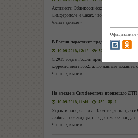
Активисты Общероссийского народного фрон
Симферополе и Саках, чтобы оценить качес
Читать дальше »
Официальные с
В России перестанут продавать поваренную
10-09-2018, 12:48
526
0
С 2019 года в России прекратиться продажа 
корреспондент 3652.ru. По данным издания, 
Читать дальше »
На въезде в Симферополь произошло ДТП
10-09-2018, 11:46
559
0
Утром в понедельник, 10 сентября, на трасс
сообщают очевидцы, передает корреспондент 
Читать дальше »