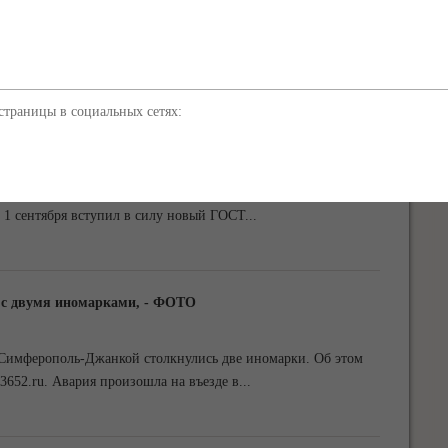
та провели рейды по аварийным многоквартирным домам в
тво услуг по обслуживанию жилья управляющими
...
траницы в социальных сетях:
 соль
поваренной соли. Об этом пишут Известия, передает
с 1 сентября вступил в силу новый ГОСТ
...
 с двумя иномарками, - ФОТО
е Симферополь-Джанкой столкнулись две иномарки. Об этом
3652.ru. Авария произошла на въезде в
...