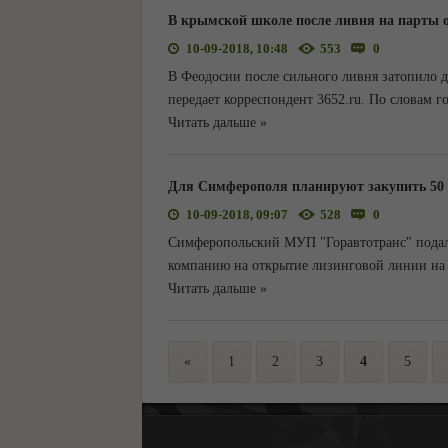
В крымской школе после ливня на парты 
10-09-2018, 10:48
553
0
В Феодосии после сильного ливня затопило д
передает корреспондент 3652.ru. По словам г
Читать дальше »
Для Симферополя планируют закупить 50
10-09-2018, 09:07
528
0
Симферопольский МУП "Горавтотранс" подал
компанию на открытие лизинговой линии на 
Читать дальше »
«
1
2
3
4
5