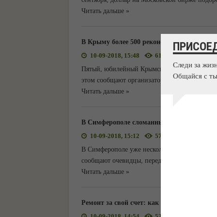
Читать дальше »
В Крыму более 500 реконструкторов со все
ПРИСОЕ
10-09-2018, 15:48
617
0
Следи за жиз
Пятый, юбилейный Крымский военно-историч
Общайся с ты
этом сообщают организаторы, передает коррес
Читать дальше »
В Симферополе сломанный столб завис н
10-09-2018, 15:12
577
0
В Симферополе уже несколько дней сломанны
сообщают очевидцы, передает корреспондент
Читать дальше »
Ремонт за свой счет: как живут люди в а
10-09-2018, 14:54
527
0