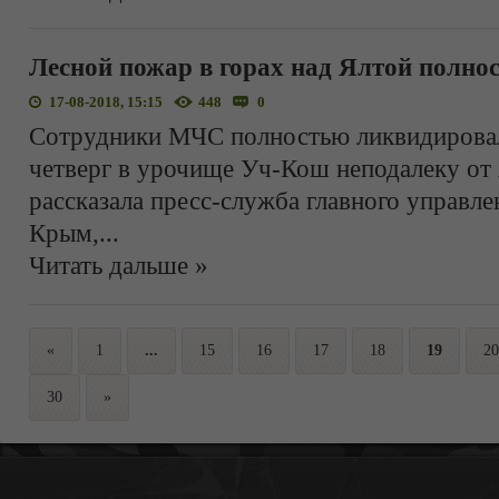
Лесной пожар в горах над Ялтой полно
17-08-2018, 15:15
448
0
Сотрудники МЧС полностью ликвидирова
четверг в урочище Уч-Кош неподалеку от
рассказала пресс-служба главного управл
Крым,
...
Читать дальше »
«
1
...
15
16
17
18
19
20
30
»