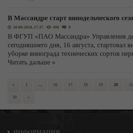
В Массандре старт винодельческого сез
16-08-2018, 17:37
490
0
В ФГУП «ПАО Массандра» Управления де
сегодняшнего дня, 16 августа, стартовал в
уборке винограда технических сортов пе
Читать дальше »
«
1
...
16
17
18
19
20
21
30
»
ИНФОРМАЦИЯ