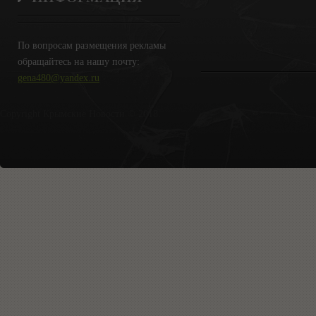
По вопросам размещения рекламы
обращайтесь на нашу почту:
gena480@yandex.ru
Copyright Крымские Новости © 2018.