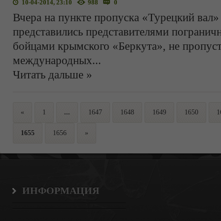
10-04-2014, 23:10
988
0
Вчера на пункте пропуска «Турецкий вал»
представились представителями погранич
бойцами крымского «Беркута», не пропус
международных
...
Читать дальше »
«
1
...
1647
1648
1649
1650
1
1655
1656
»
ИНФОРМАЦИЯ