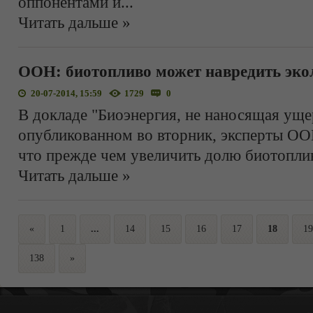
оппонентами и
...
Читать дальше »
ООН: биотопливо может навредить эко
20-07-2014, 15:59
1729
0
В докладе "Биоэнергия, не наносящая ущ
опубликованном во вторник, эксперты ОО
что прежде чем увеличить долю биотопли
Читать дальше »
«
1
...
14
15
16
17
18
19
138
»