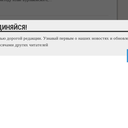
республик и регионов РФ
ДИНЯЙСЯ!
нью дорогой редакции. Узнавай первым о наших новостях и обновле
я Национальной программе детского туризма «Моя Россия»,
сячами других читателей
блику Крым с 15 сентября по
...
городов России для путешествий на осенние выходные
ru выявил самые популярные туристические города России
8 года. Санкт-Петербург, Сочи и Ялта
...
ии закрыт