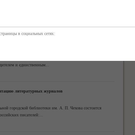
ивнем участок дороги на улице Виноградной в Ливадии.
ия комиссии по чрезвычайным ситуациям,
...
траницы в социальных сетях:
 творческого конкурса «Я люблю футбол!»
учащийся 6 класса МКОУ «Ялтинская гимназия им.
едителем и единственным
...
ентацию литературных журналов
льной городской библиотеки им. А. П. Чехова состоится
оссийских писателей:
...