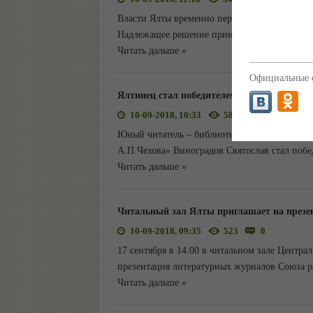
Власти Ялты временно перекрыли размытый л
Надлежащее решение принято в ходе заседан
Читать дальше »
Официальные с
Ялтинец стал победителем Всероссийского
10-09-2018, 10:33
587
0
Юный читатель – библиотеки - филиала №8 
А.П.Чехова» Виноградов Святослав стал поб
Читать дальше »
Читальный зал Ялты приглашает на през
10-09-2018, 09:35
523
0
17 сентября в 14.00 в читальном зале Центра
презентация литературных журналов Союза р
Читать дальше »