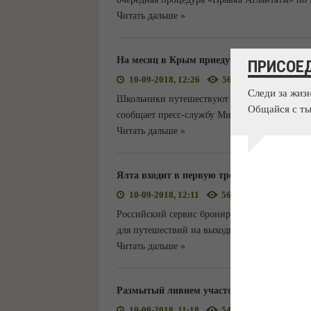
Читать дальше »
На месяц в Крым приедут 330 детей из 12 
ПРИСОЕ
10-09-2018, 12:26
568
0
Следи за жиз
Школьники путешествуют по России благодар
Общайся с ты
сообщает пресс-службу Минкурортов В Респу
Читать дальше »
Ялта входит в первую тройку популярных 
10-09-2018, 12:11
562
0
Российский сервис бронирования жилья Tvil.
для путешествий на выходные дни осенью 201
Читать дальше »
Размытый ливнем участок дороги в Ливад
10-09-2018, 11:18
546
0