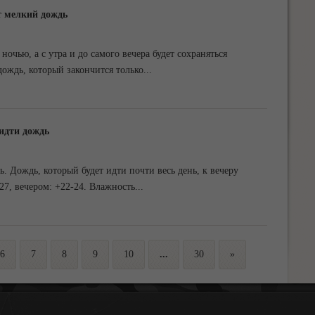
т мелкий дождь
 ночью, а с утра и до самого вечера будет сохраняться
дождь, который закончится только
...
 идти дождь
ь. Дождь, который будет идти почти весь день, к вечеру
27, вечером: +22-24. Влажность
...
6
7
8
9
10
...
30
»