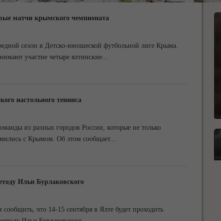
вые матчи крымского чемпионата
чередной сезон в Детско-юношеской футбольной лиге Крыма.
нимают участие четыре ялтинские
...
ского настольного тенниса
команды из разных городов России, которые не только
омились с Крымом. Об этом сообщает
...
етоду Ильи Бурлаковского
сообщить, что 14-15 сентября в Ялте будет проходить
методу Ильи Бурлаковского,
...