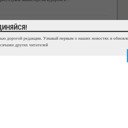
о здания в Крыму
ДИНЯЙСЯ!
нью дорогой редакции. Узнавай первым о наших новостях и обновле
зелечебницы "Мойнаки" подросток сорвался с крыши. Об
сячами других читателей
сс-службе МЧС по РК. "Так, вчера, 9
...
ития Крыма и увеличило ее финансирование
евую программу развития Крыма на два года и увеличило ее
ствующее постановление опубликовано на
...
ы почти на 740 млн рублей