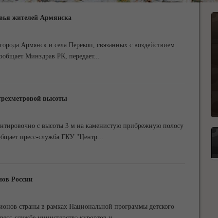
овья жителей Армянска
города Армянск и села Перекоп, связанных с воздействием
ообщает Минздрав РК, передает
...
 трехметровой высоты
тировочно с высоты 3 м на каменистую прибрежную полосу
общает пресс-служба ГКУ "Центр
...
нов России
гионов страны в рамках Национальной программы детского
ресс-службе министерства курортов и
...