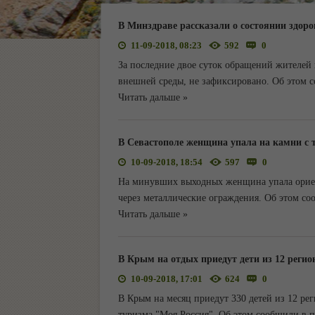
В Минздраве рассказали о состоянии здор
11-09-2018, 08:23
592
0
За последние двое суток обращений жителей 
внешней среды, не зафиксировано. Об этом с
Читать дальше »
В Севастополе женщина упала на камни с
10-09-2018, 18:54
597
0
На минувших выходных женщина упала ориен
через металлические ограждения. Об этом со
Читать дальше »
В Крым на отдых приедут дети из 12 регио
10-09-2018, 17:01
624
0
В Крым на месяц приедут 330 детей из 12 ре
туризма "Моя Россия". Об этом сообщили в п