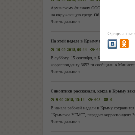
Армянскому филиалу ООО "Титановые инвест
на окружающую среду. Об этом сообщили в 
Читать дальше »
Официальные с
На этой неделе в Крыму пройдет масштабн
10-09-2018, 09:44
642
0
В субботу, 15 сентября, в Крыму проведут м
корреспонденту 3652.ru сообщили в Министе
Читать дальше »
Синоптики рассказали, когда в Крыму зак
9-09-2018, 15:14
608
0
В начале рабочей недели в Крыму сохранитс
"Крымское УГМС", передает корреспондент 36
Читать дальше »