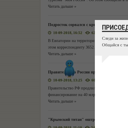
Читать дальше »
Подросток сорвался с крыши заброшенног
ПРИСОЕ
10-09-2018, 16:52
628
0
Следи за жиз
В Евпатории на территории заброшенной гря
Общайся с ты
этом корреспонденту 3652.ru сообщили в пре
Читать дальше »
Правительство России продлило ФЦП разв
10-09-2018, 13:25
602
0
Правительство РФ продлило Федеральную цел
финансирование на 40 млрд рублей. Соответ
Читать дальше »
"Крымский титан" оштрафовали за выброс
10-09-2018, 11:10
542
0