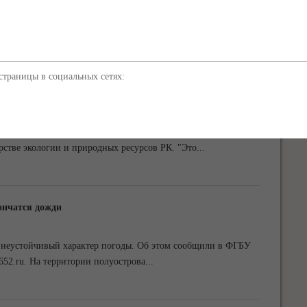
иции" назначен крупный штраф за негативное воздействие
управлении Росприроднадзора по Крыму,
...
траницы в социальных сетях:
ая уборка
асштабную экологическую акцию "Сделаем!". Об этом
рстве экологии и природных ресурсов РК. "Это
...
ончатся дожди
я неустойчивый характер погоды. Об этом сообщили в ФГБУ
52.ru. На территории полуострова
...