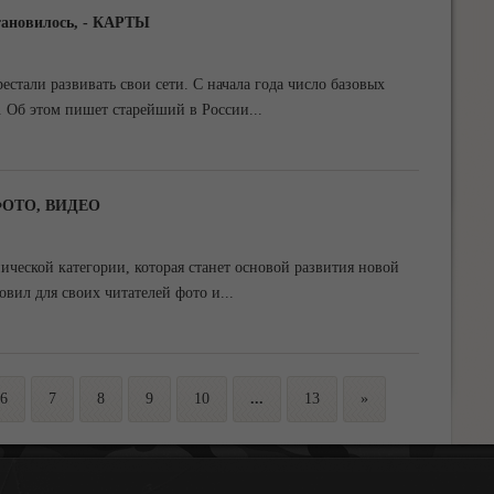
тановилось, - КАРТЫ
стали развивать свои сети. С начала года число базовых
. Об этом пишет старейший в России
...
- ФОТО, ВИДЕО
нической категории, которая станет основой развития новой
овил для своих читателей фото и
...
6
7
8
9
10
...
13
»