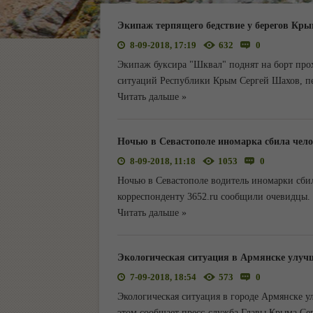
Экипаж терпящего бедствие у берегов Крым
8-09-2018, 17:19
632
0
Экипаж буксира "Шквал" поднят на борт про
ситуаций Республики Крым Сергей Шахов, пе
Читать дальше »
Ночью в Севастополе иномарка сбила чело
8-09-2018, 11:18
1053
0
Ночью в Севастополе водитель иномарки сбил
корреспонденту 3652.ru сообщили очевидцы.
Читать дальше »
Экологическая ситуация в Армянске улучш
7-09-2018, 18:54
573
0
Экологическая ситуация в городе Армянске ул
этом сообщает пресс-служба Главы Крыма Сер