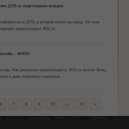
яное ДТП со смертельным исходом
имферополя за ДТП, в котором погиб пассажир. Об этом
передает корреспондент 3652.ru.
...
бассейн, - ФОТО
огода. Как рассказали корреспонденту 3652.ru жители Ялты,
улиц и даже подземных переходов.
...
6
7
8
9
10
...
13
»