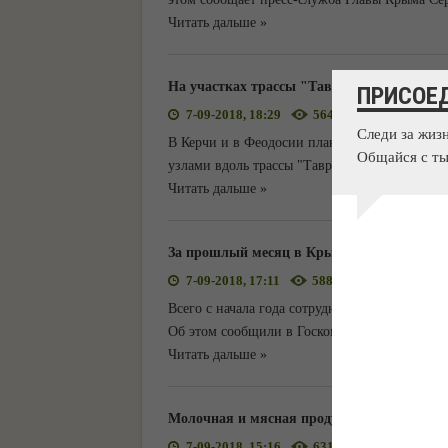
Читать дальше »
На участках трассы "Таврида" построят 
ПРИСОЕ
7-09-2018, 18:29
564
0
Следи за жиз
В Керчи и в Феодосии планируют построить 
Общайся с ты
узлами вдоль трассы "Таврида". Об этом со
Читать дальше »
За прошлый месяц в Крыму отремонтирова
7-09-2018, 17:11
588
0
Всего с начала года сотрудниками Крымавтод
Об этом сообщили в Госкомитете дорожного х
Читать дальше »
Молочная и мясная продукция Армянска бе
7-09-2018, 15:16
631
0