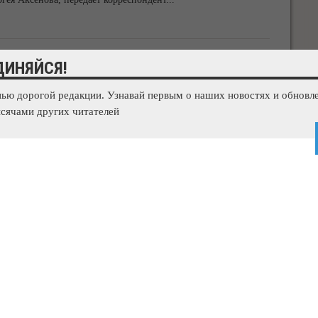
новые автовокзалы
ДИНЯЙСЯ!
нью дорогой редакции. Узнавай первым о наших новостях и обновле
автовокзалы, которые станут транспортно-пересадочными
сячами других читателей
общили в пресс-службе ГУП "Крымавтотранс",
...
ли 210 тыс квадратных метров дорог
ора отремонтировано около 700 000 м2 дорожного полотна.
озяйства, передает корреспондент
...
зопасна для здоровья, - Госкомветеринарии РК