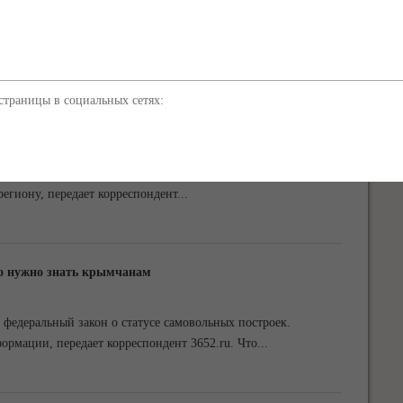
пасна для здоровья. Об этом сообщил Главный ветеринарный
комитета ветеринарии Республики Крым
...
траницы в социальных сетях:
нице с Крымом из-за ситуации в Армянске, - ФОТО
ыла два из трех пунктов пропуска на границе с Крымом. Об
егиону, передает корреспондент
...
го нужно знать крымчанам
федеральный закон о статусе самовольных построек.
рмации, передает корреспондент 3652.ru. Что
...