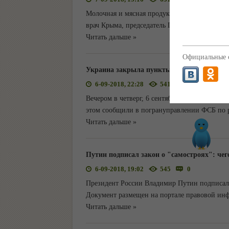
Молочная и мясная продукция Армянска безо
врач Крыма, председатель Государственного 
Читать дальше »
Официальные с
Украина закрыла пункты пропуска на гра
6-09-2018, 22:28
541
0
Вечером в четверг, 6 сентября, Украина закр
этом сообщили в погрануправлении ФСБ по р
Читать дальше »
Путин подписал закон о "самостроях": че
6-09-2018, 19:02
545
0
Президент России Владимир Путин подписал 
Документ размещен на портале правовой инфо
Читать дальше »