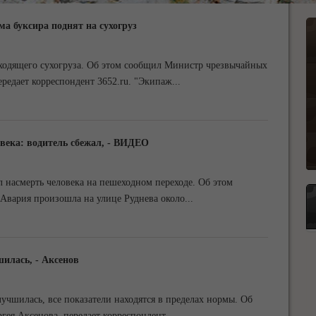
а буксира поднят на сухогруз
ходящего сухогруза. Об этом сообщил Министр чрезвычайных
редает корреспондент 3652.ru. "Экипаж
...
века: водитель сбежал, - ВИДЕО
 насмерть человека на пешеходном переходе. Об этом
 Авария произошла на улице Руднева около
...
илась, - Аксенов
учшилась, все показатели находятся в пределах нормы. Об
гея Аксенова, передает корреспондент
...