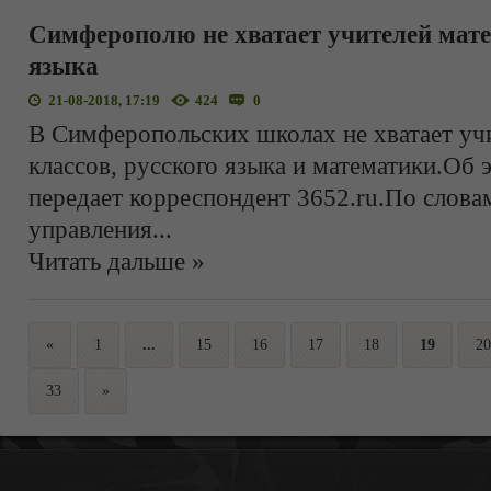
Симферополю не хватает учителей мате
языка
21-08-2018, 17:19
424
0
В Симферопольских школах не хватает уч
классов, русского языка и математики.О
передает корреспондент 3652.ru.По слова
управления
...
Читать дальше »
«
1
...
15
16
17
18
19
20
33
»