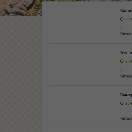
Каким
26-
...
Читать
Это н
26-
...
Читать
Консер
26-
...
Читать