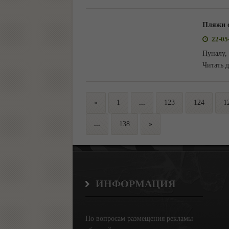
Пляжи 
22-05
Пуналу,
Читать 
«
1
...
123
124
1
...
138
»
ИНФОРМАЦИЯ
По вопросам размещения рекламы