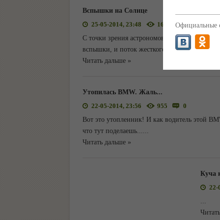
Вспышки на Солнце
25-05-2014, 23:48
1641
0
Официальные с
С точки зрения астрономов, наше Солнце - з
вспышки, и поток жесткого электромагнитног
Читать дальше »
Утопилась BMW. Жаль...
22-05-2014, 23:56
955
0
Вот это утопленник! И как водитель этой BM
что тут поделаешь...
...
Читать дальше »
Куча 
22-
...
Читать