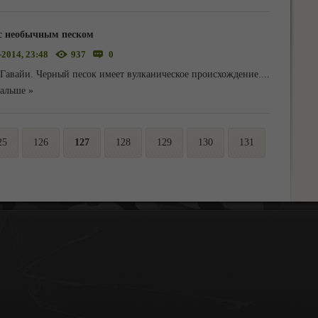
с необычным песком
-2014, 23:48
937
0
 Гавайи. Черный песок имеет вулканическое происхождение.
...
дальше »
25
126
127
128
129
130
131