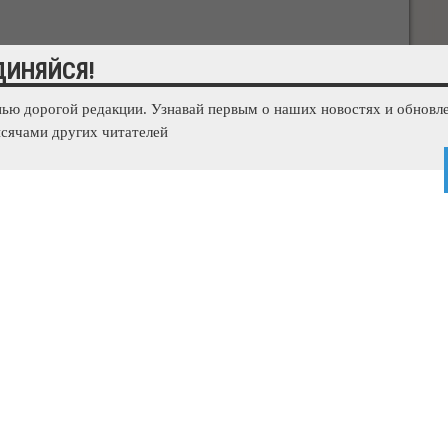
ДИНЯЙСЯ!
ых оборотов повествование оставило меня в полном
ь к вышесказанному. 1 Целиком и полностью
...
нью дорогой редакции. Узнавай первым о наших новостях и обновле
сячами других читателей
личить картинку Увеличить картинку Увеличить картинку
личить картинку Увеличить картинку
...
щаяся чашка
05-2014, 03:49
693
0
 Smilecup от студии Psyho из Украины
...
 дальше »