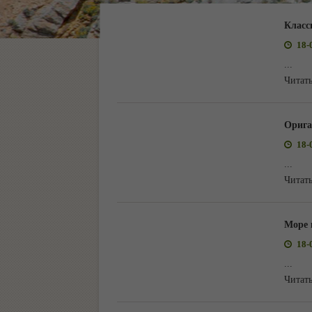
Класс
18-
...
Читать
Орига
18-
...
Читать
Море 
18-
...
Читать