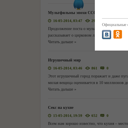
Мультфильмы эпохи СССР (часть вторая)
16-05-2014, 03:47
2919
0
Официальные с
Продолжение поста о мультфильмах выпуще
рассказывает о цирковом льве Бонифации, по
Читать дальше »
Игрушечный мир
16-05-2014, 03:46
861
0
Этот игрушечный город поражает и даже пуга
милая вещица оценивается в 10 миллионов д
Читать дальше »
Секс на кухне
15-05-2014, 19:59
652
0
Всем нам хорошо известно, что кухня – мест