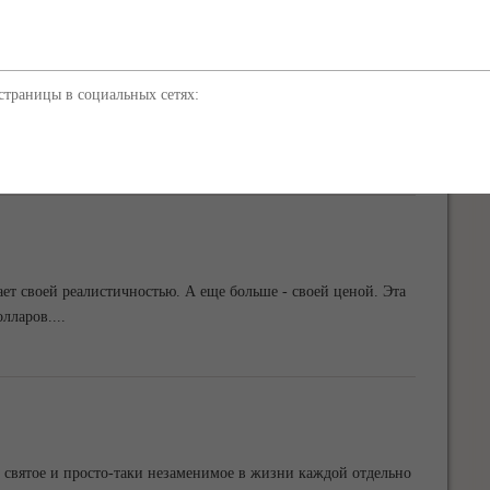
траницы в социальных сетях:
ных киностудией "Союзмультфильм" 1)Каникулы Бонифация
ехавшем в отпуск в Африку невестить свою
...
ет своей реалистичностью. А еще больше - своей ценой. Эта
олларов.
...
о святое и просто-таки незаменимое в жизни каждой отдельно