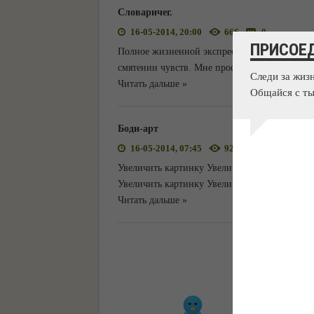
Словаричег.
16-05-2014, 20:00
666
0
ПРИСОЕ
Полное жизненной экспресии и непередаваем
смятении чувств. Мне просто нечего добавит
Следи за жиз
Читать дальше »
Общайся с ты
Боди-арт
16-05-2014, 07:45
928
0
Увеличить картинку Увеличить картинку Уве
Увеличить картинку Увеличить картинку Уве
Читать дальше »
Смею
16-
Чашка
Читать