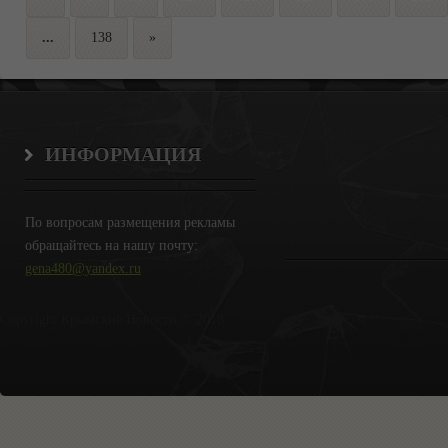
...
138
»
ИНФОРМАЦИЯ
По вопросам размещения рекламы
обращайтесь на нашу почту:
gena480@yandex.ru
Copyright Крымские Новости © 2018.