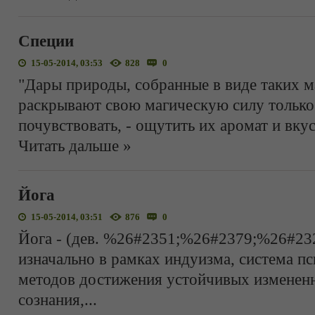
Специи
15-05-2014, 03:53
828
0
"Дары природы, собранные в виде таких м
раскрывают свою магическую силу только 
почувствовать, - ощутить их аромат и вкус
Читать дальше »
Йога
15-05-2014, 03:51
876
0
Йога - (дев. %26#2351;%26#2379;%26#232
изначально в рамках индуизма, система п
методов достижения устойчивых изменен
сознания,
...