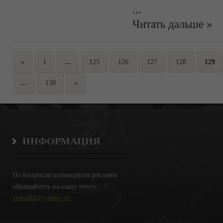
...
Читать дальше »
«
1
...
125
126
127
128
129
...
138
»
ИНФОРМАЦИЯ
По вопросам размещения рекламы
обращайтесь на нашу почту:
gena480@yandex.ru