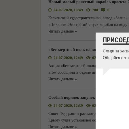
Новый малый ракетный корабль проекта 2
24-07-2020, 13:49
708
0
Керченский судостроительный завод «Залив» 
«Циклон». Это третий спуск корабля на воду
Читать дальше »
ПРИСОЕ
«Бессмертный полк на воде» впервые пров
Следи за жиз
Общайся с ты
24-07-2020, 12:49
623
0
Акция «Бессмертный полк» впервые состоится
этом сообщили в отделе информационного об
Читать дальше »
Особый порядок закупок для работ по ст
24-07-2020, 12:39
624
0
Совет Федерации рассмотрел и одобрил измен
Крыму будет установлен особый порядок заку
Читать дальше »