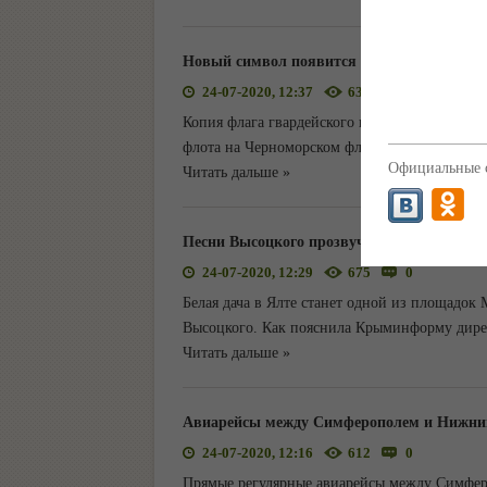
Новый символ появится у Дня ВМФ на Че
24-07-2020, 12:37
632
0
Копия флага гвардейского крейсера «Красный
флота на Черноморском флоте (ЧФ). Об этом
Официальные с
Читать дальше »
Песни Высоцкого прозвучат в исполнении 
24-07-2020, 12:29
675
0
Белая дача в Ялте станет одной из площадо
Высоцкого. Как пояснила Крыминформу дире
Читать дальше »
Авиарейсы между Симферополем и Нижни
24-07-2020, 12:16
612
0
Прямые регулярные авиарейсы между Симфер