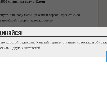
2800 спущен на воду в Керчи
спустил на воду малый ракетный корабль проекта 22800
 в новейшей истории завода, отметил
...
ДИНЯЙСЯ!
едут в Севастополе в День ВМФ
нью дорогой редакции. Узнавай первым о наших новостях и обновле
сячами других читателей
 на воде в День Военно-морского флота в Севастополе. Об
еспечения Черноморского флота. «На
...
роительному контролю установят в Крыму
ения в федеральном законодательстве, благодаря которым в
пок для работ по строительному
...