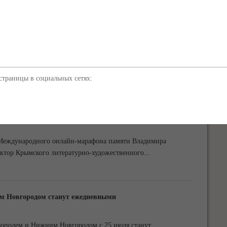
рноморском флоте
 Кавказ» станет одним из символов Дня Военно-морского
 сообщили в отделе информационного
...
траницы в социальных сетях:
актера Дмитрия Певцова с Белой дачи в Ялте
к Международного онлайн-марафона памяти Владимира
ктор Крымского литературно-художественного
...
м Новгородом станут ежедневными
ополем и Нижним Новгородом с 25 июля станут