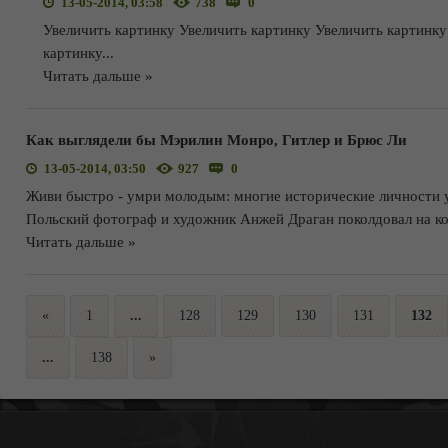
13-05-2014, 03:58
738
0
Увеличить картинку Увеличить картинку Увеличить картинку
картинку
...
Читать дальше »
Как выглядели бы Мэрилин Монро, Гитлер и Брюс Ли
13-05-2014, 03:50
927
0
Живи быстро - умри молодым: многие исторические личности у
Польский фотограф и художник Анжей Драган поколдовал на ко
Читать дальше »
«
1
...
128
129
130
131
132
...
138
»