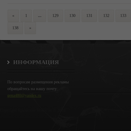
«
1
...
129
130
131
132
133
138
»
ИНФОРМАЦИЯ
По вопросам размещения рекламы
обращайтесь на нашу почту:
gena480@yandex.ru
Copyright Крымские Новости © 2018.